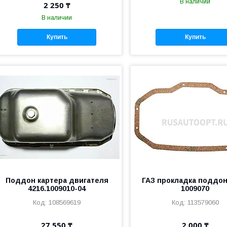
В наличии
2 250 ₸
В наличии
Купить
Купить
Поддон картера двигателя
ГАЗ прокладка поддон
4216.1009010-04
1009070
108569619
113579060
27 550 ₸
2 000 ₸