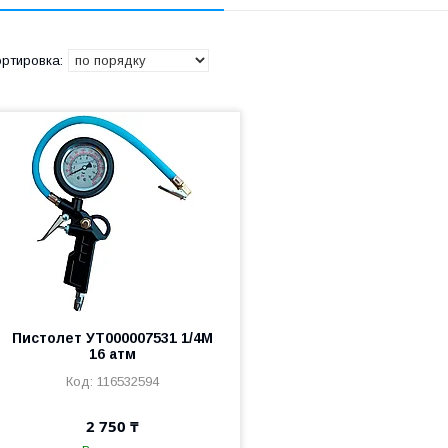
Пистолет УТ000007531 1/4M
16 атм
116532594
2 750 ₸