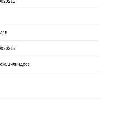
002021Б
4115
002021Б
лока цилиндров