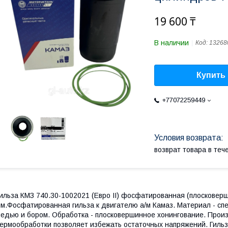
19 600 ₸
В наличии
Код:
13268
Купить
+77072259449
возврат товара в те
ильза КМЗ 740.30-1002021 (Евро II) фосфатированная (плосковерш
м.Фосфатированная гильза к двигателю а/м Камаз. Материал - сп
едью и бором. Обработка - плосковершинное хонингование. Прои
ермообработки позволяет избежать остаточных напряжений. Гильз