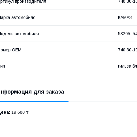
ртикул производителя
740.30-1
арка автомобиля
КАМАЗ
одель автомобиля
53205, 5
Номер OEM
740.30-1
ип
гильза б
нформация для заказа
Цена:
19 600 ₸