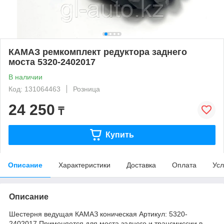
КАМАЗ ремкомплект редуктора заднего
моста 5320-2402017
В наличии
Код: 131064463
Розница
24 250
₸
Купить
Описание
Характеристики
Доставка
Оплата
Усл
Описание
Шестерня ведущая КАМАЗ коническая Артикул: 5320-
2402017 Применяется для моста заднего и трансмиссии в