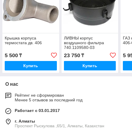
Крышка корпуса
ЛИВНЫ корпус
ГАЗ 
термостата дв. 406
воздушного фильтра
406-
740.1109580-03
5 500
23 750
5 9
₸
₸
Купить
Купить
О нас
Рейтинг не сформирован
Менее 5 отзывов за последний год
Работает с 03.01.2017
г. Алматы
Проспект Рыскулова ,65/1, Алматы, Казахстан