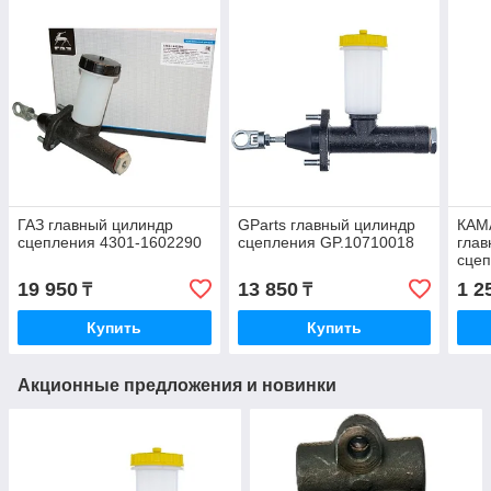
ГАЗ главный цилиндр
GParts главный цилиндр
КАМ
сцепления 4301-1602290
сцепления GP.10710018
глав
сцеп
1602
19 950
13 850
1 2
₸
₸
Купить
Купить
Акционные предложения и новинки