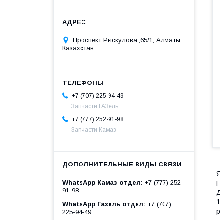
Проспект Рыскулова ,65/1, Алматы,
Казахстан
+7 (707) 225-94-49
Запчасти ГАЗель
+7 (777) 252-91-98
Запчасти Камаз
Я
WhatsApp Камаз отдел
+7 (777) 252-
П
91-98
Д
1
WhatsApp Газель отдел
+7 (707)
р
225-94-49