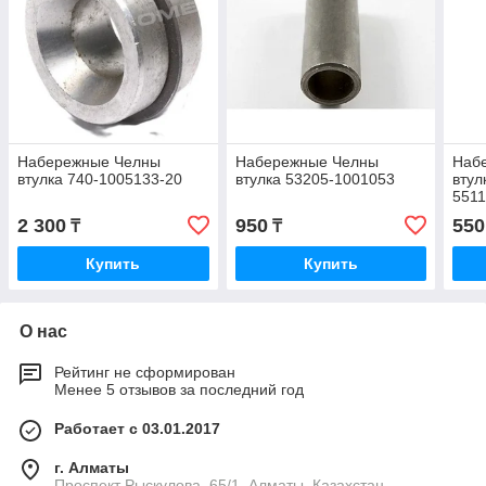
Набережные Челны
Набережные Челны
Наб
втулка 740-1005133-20
втулка 53205-1001053
втул
5511
2 300
950
550
₸
₸
Купить
Купить
О нас
Рейтинг не сформирован
Менее 5 отзывов за последний год
Работает с 03.01.2017
г. Алматы
Проспект Рыскулова ,65/1, Алматы, Казахстан