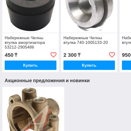
Набережные Челны
Набережные Челны
Наб
втулка амортизатора
втулка 740-1005133-20
втул
53212-2905486
450
2 300
950
₸
₸
Купить
Купить
Акционные предложения и новинки