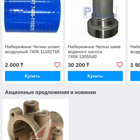
Набережные Челны шланг
Набережные Челны шкив
Наб
воздушный 7406.1118276К
водяного насоса
возд
7406.1005540
2 000
30 200
1 9
₸
₸
Купить
Купить
Акционные предложения и новинки