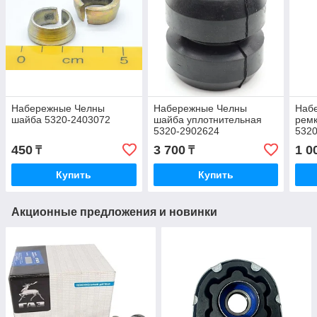
Набережные Челны
Набережные Челны
Наб
шайба 5320-2403072
шайба уплотнительная
ремк
5320-2902624
5320
450
3 700
1 0
₸
₸
Купить
Купить
Акционные предложения и новинки