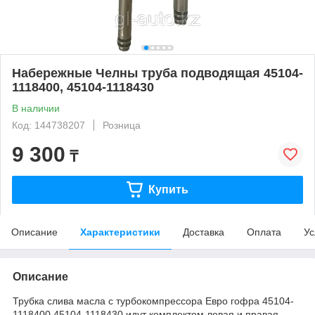
Набережные Челны труба подводящая 45104-
1118400, 45104-1118430
В наличии
Код: 144738207
Розница
9 300
₸
Купить
Описание
Характеристики
Доставка
Оплата
Ус
Описание
Трубка слива масла с турбокомпрессора Евро гофра 45104-
1118400 45104-1118430 идут комплектом левая и правая