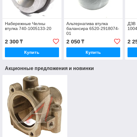
Набережные Челны
Альтернатива втулка
ДЗВ 
втулка 740-1005133-20
балансира 6520-2918074-
1004
01
2 300
2 050
2 2
₸
₸
Купить
Купить
Акционные предложения и новинки