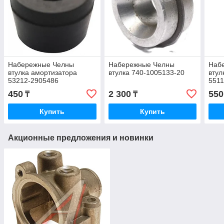
Набережные Челны
Набережные Челны
Наб
втулка амортизатора
втулка 740-1005133-20
втул
53212-2905486
5511
450
2 300
550
₸
₸
Купить
Купить
Акционные предложения и новинки