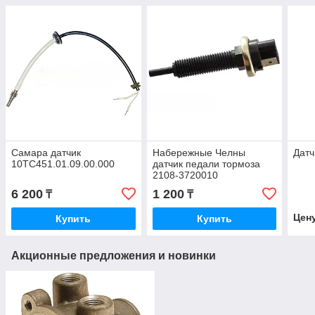
Самара датчик
Набережные Челны
Датч
10ТС451.01.09.00.000
датчик педали тормоза
2108-3720010
6 200
1 200
₸
₸
Цен
Купить
Купить
Акционные предложения и новинки