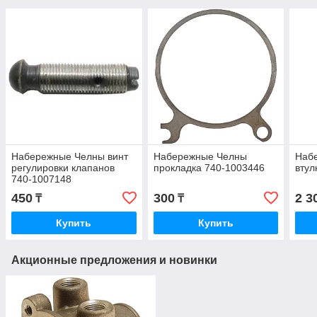
Набережные Челны винт
Набережные Челны
Наб
регулировки клапанов
прокладка 740-1003446
втул
740-1007148
450
300
2 3
₸
₸
Купить
Купить
Акционные предложения и новинки