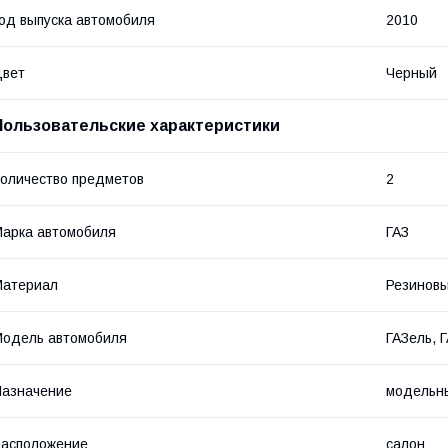
од выпуска автомобиля
2010
Цвет
Черный
Пользовательские характеристики
оличество предметов
2
арка автомобиля
ГАЗ
Материал
Резинов
одель автомобиля
ГАЗель, 
азначение
модельн
асположение
салон