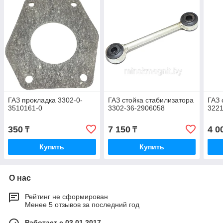
ГАЗ прокладка 3302-0-
ГАЗ стойка стабилизатора
ГАЗ 
3510161-0
3302-36-2906058
322
350
7 150
4 0
₸
₸
Купить
Купить
О нас
Рейтинг не сформирован
Менее 5 отзывов за последний год
Работает с 03.01.2017