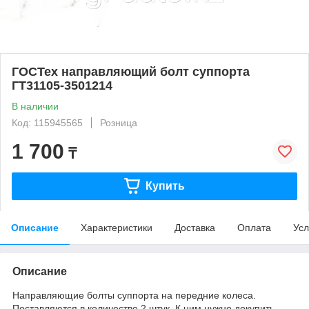
ГОСТех направляющий болт суппорта
ГТ31105-3501214
В наличии
Код: 115945565
Розница
1 700
₸
Купить
Описание
Характеристики
Доставка
Оплата
Усл
Описание
Направляющие болты суппорта на передние колеса.
Поставляются в количестве 2 штук. К ним нужно докупить