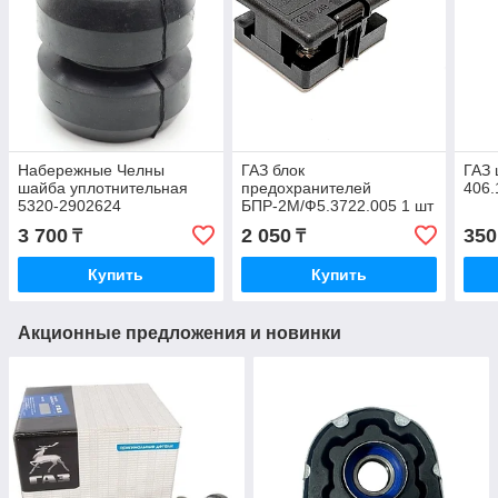
Набережные Челны
ГАЗ блок
ГАЗ 
шайба уплотнительная
предохранителей
406.
5320-2902624
БПР-2М/Ф5.3722.005 1 шт
3 700
2 050
350
₸
₸
Купить
Купить
Акционные предложения и новинки