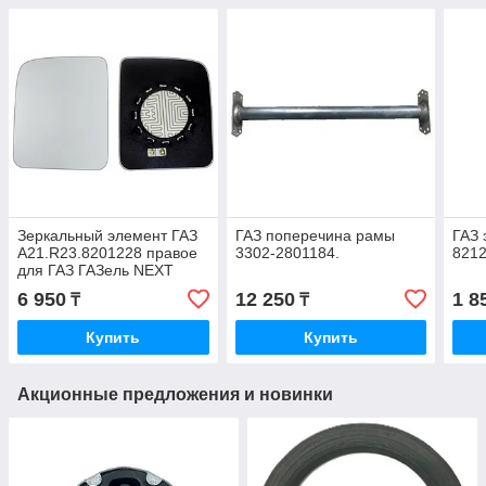
Зеркальный элемент ГАЗ
ГАЗ поперечина рамы
ГАЗ 
A21.R23.8201228 правое
3302-2801184.
821
для ГАЗ ГАЗель NEXT
2015
6 950
12 250
1 8
₸
₸
Купить
Купить
Акционные предложения и новинки