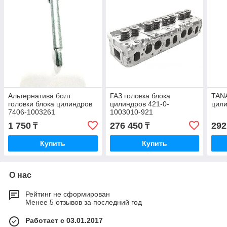
Альтернатива болт
ГАЗ головка блока
TANA
головки блока цилиндров
цилиндров 421-0-
цили
7406-1003261
1003010-921
1 750
276 450
292
₸
₸
Купить
Купить
О нас
Рейтинг не сформирован
Менее 5 отзывов за последний год
Работает с 03.01.2017