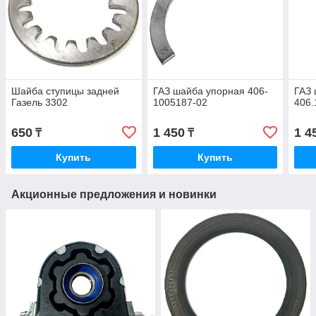
Шайба ступицы задней
ГАЗ шайба упорная 406-
ГАЗ 
Газель 3302
1005187-02
406.
650
1 450
1 4
₸
₸
Купить
Купить
Акционные предложения и новинки