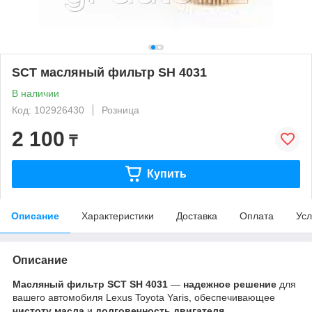
SCT масляный фильтр SH 4031
В наличии
Код: 102926430
Розница
2 100
₸
Купить
Описание
Характеристики
Доставка
Оплата
Усл
Описание
Масляный фильтр SCT SH 4031
—
надежное решение
для
вашего автомобиля Lexus Toyota Yaris, обеспечивающее
чистоту масла
и
долговечность двигателя
.