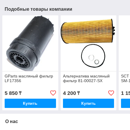
Подобные товары компании
GParts масляный фильтр
Альтернатива масляный
SCT
LF17356
фильтр 81-00027-SX
SM-
5 850
4 200
1 1
₸
₸
Купить
Купить
О нас