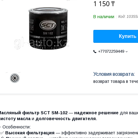
1 150 ₸
В наличии
Код:
10355
Купить
+77072259449
возврат товара в те
Масляный фильтр SCT SM-102
—
надежное решение
для ваше
чистоту масла
и
долговечность двигателя
.
 Особенности:
- ✅
Высокая фильтрация
— эффективно задерживает загрязнен