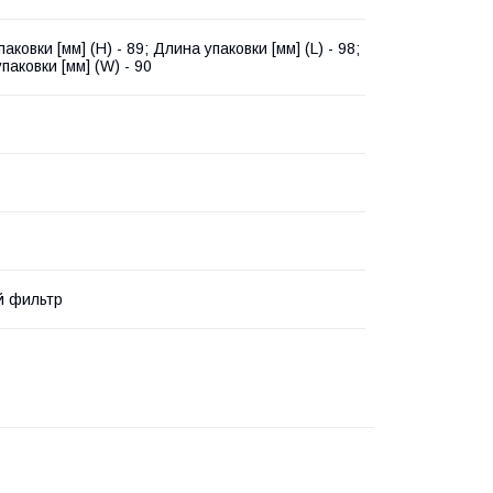
аковки [мм] (H) - 89; Длина упаковки [мм] (L) - 98;
паковки [мм] (W) - 90
й фильтр