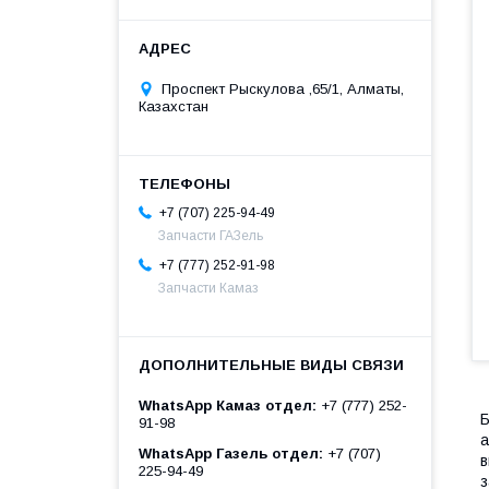
Проспект Рыскулова ,65/1, Алматы,
Казахстан
+7 (707) 225-94-49
Запчасти ГАЗель
+7 (777) 252-91-98
Запчасти Камаз
WhatsApp Камаз отдел
+7 (777) 252-
Б
91-98
а
WhatsApp Газель отдел
+7 (707)
в
225-94-49
з