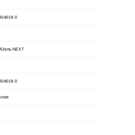
804018-0
ГАЗель NEXT
804018-0
ытия