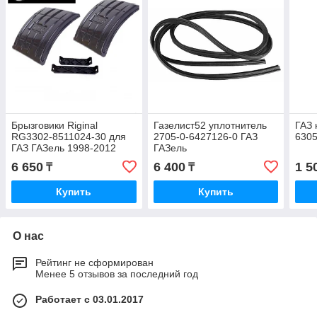
Брызговики Riginal
Газелист52 уплотнитель
ГАЗ 
RG3302-8511024-30 для
2705-0-6427126-0 ГАЗ
6305
ГАЗ ГАЗель 1998-2012
ГАЗель
6 650
6 400
1 5
₸
₸
Купить
Купить
О нас
Рейтинг не сформирован
Менее 5 отзывов за последний год
Работает с 03.01.2017