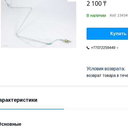
2 100 ₸
В наличии
Код:
13434
Купить
+77072259449
возврат товара в те
арактеристики
Основные