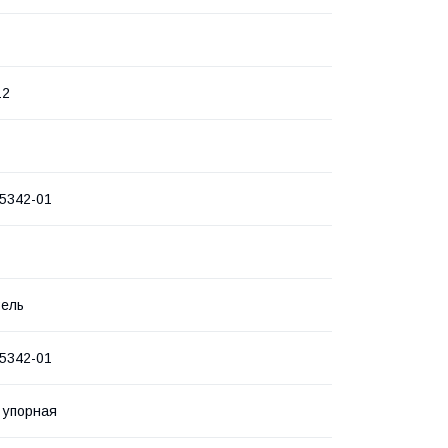
12
5342-01
Зель
5342-01
 упорная