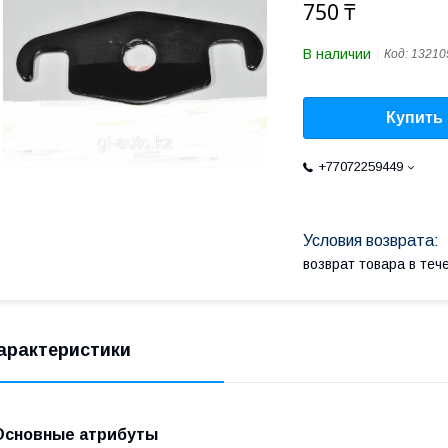
750 ₸
В наличии
Код:
13210
Купить
+77072259449
возврат товара в те
арактеристики
Основные атрибуты