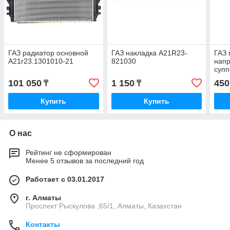
ГАЗ радиатор основной
ГАЗ накладка А21R23-
ГАЗ 
A21r23.1301010-21
821030
нап
супп
А21
101 050
1 150
450
₸
₸
Купить
Купить
О нас
Рейтинг не сформирован
Менее 5 отзывов за последний год
Работает с 03.01.2017
г. Алматы
Проспект Рыскулова ,65/1, Алматы, Казахстан
Контакты