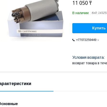
11 050 ₸
В наличии
Код:
14325
Купить
+77072259449
возврат товара в те
арактеристики
Основные