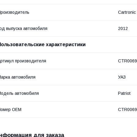
роизводитель
Cartronic
од выпуска автомобиля
2012
Пользовательские характеристики
ртикул производителя
CTR0069
арка автомобиля
УАЗ
одель автомобиля
Patriot
Номер OEM
CTR0069
нформация для заказа