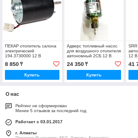
ПЕКАР отопитель салона
Адверс топливный насос
SRR 
электрический
для воздушного отопителя
авт
194.3730000 12 В
автономный 2СБ 12 В
12 В
8 850
24 350
41 
₸
₸
Купить
Купить
О нас
Рейтинг не сформирован
Менее 5 отзывов за последний год
Работает с 03.01.2017
г. Алматы
Проспект Рыскулова ,65/1, Алматы, Казахстан