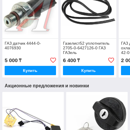
ГАЗ датчик 4444-0-
Газелист52 уплотнитель
ГАЗ 
4076930
2705-0-6427126-0 ГАЗ
охл
ГАЗель
42-0
5 000
6 400
2 0
₸
₸
Купить
Купить
Акционные предложения и новинки