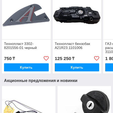
Технопласт 3302-
Технопласт бензобак
ГАЗ
8201556-01 черный
А21R23.1101006
расш
3110
750
125 250
1 8
₸
₸
Купить
Купить
Акционные предложения и новинки