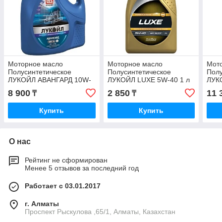
Моторное масло
Моторное масло
Мот
Полусинтетическое
Полусинтетическое
Полу
ЛУКОЙЛ АВАНГАРД 10W-
ЛУКОЙЛ LUXE 5W-40 1 л
ЛУК
40 5 л
8 900
2 850
11 
₸
₸
Купить
Купить
О нас
Рейтинг не сформирован
Менее 5 отзывов за последний год
Работает с 03.01.2017
г. Алматы
Проспект Рыскулова ,65/1, Алматы, Казахстан