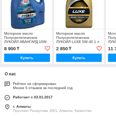
Моторное масло
Моторное масло
Мот
Полусинтетическое
Полусинтетическое
Полу
ЛУКОЙЛ АВАНГАРД 10W-
ЛУКОЙЛ LUXE 5W-40 1 л
ЛУК
40 5 л
8 900
2 850
11 
₸
₸
Купить
Купить
О нас
Рейтинг не сформирован
Менее 5 отзывов за последний год
Работает с 03.01.2017
г. Алматы
Проспект Рыскулова ,65/1, Алматы, Казахстан