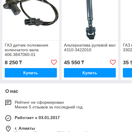
ГАЗ датчик положения
Альтернатива рулевой вал
ГАЗ 
коленчатого вала
4310-3422010
330
406.3847060-01
8 250
45 550
35 
₸
₸
Купить
Купить
О нас
Рейтинг не сформирован
Менее 5 отзывов за последний год
Работает с 03.01.2017
г. Алматы