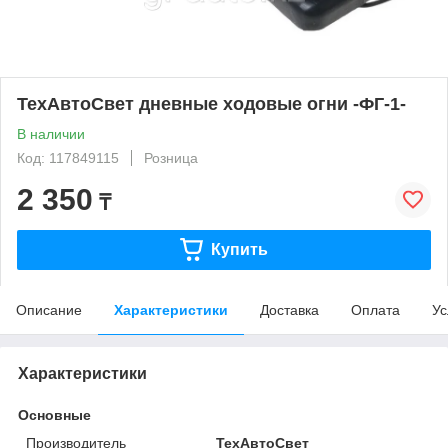
ТехАвтоСвет дневные ходовые огни -ФГ-1-
В наличии
Код: 117849115
Розница
2 350
₸
Купить
Описание
Характеристики
Доставка
Оплата
Ус
Характеристики
Основные
Производитель
ТехАвтоСвет