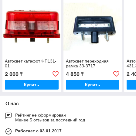
Автосвет катафот ФП131-
Автосвет переходная
Авто
01
рамка 33-3717
431.
2 000
4 850
2 4
₸
₸
Купить
Купить
О нас
Рейтинг не сформирован
Менее 5 отзывов за последний год
Работает с 03.01.2017