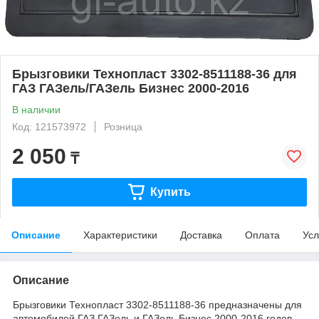
Брызговики Технопласт 3302-8511188-36 для
ГАЗ ГАЗель/ГАЗель Бизнес 2000-2016
В наличии
Код: 121573972
Розница
2 050
₸
Купить
Описание
Характеристики
Доставка
Оплата
Усл
Описание
Брызговики Технопласт 3302-8511188-36 предназначены для
автомобилей ГАЗ ГАЗель и ГАЗель Бизнес 2000-2016 годов