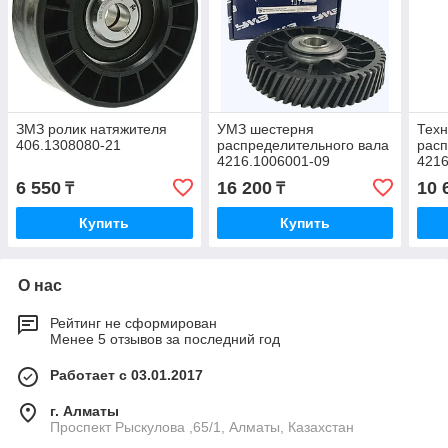
ЗМЗ ролик натяжителя
УМЗ шестерня
Техн
406.1308080-21
распределительного вала
расп
4216.1006001-09
4216
6 550
16 200
10 
₸
₸
Купить
Купить
О нас
Рейтинг не сформирован
Менее 5 отзывов за последний год
Работает с 03.01.2017
г. Алматы
Проспект Рыскулова ,65/1, Алматы, Казахстан