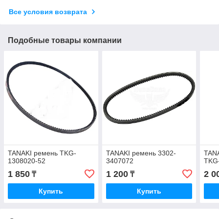
Все условия возврата
Подобные товары компании
TANAKI ремень TKG-
TANAKI ремень 3302-
TANA
1308020-52
3407072
TKG
1 850
1 200
2 0
₸
₸
Купить
Купить