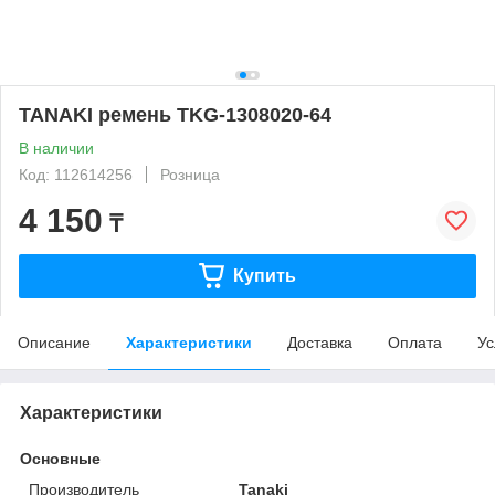
TANAKI ремень TKG-1308020-64
В наличии
Код: 112614256
Розница
4 150
₸
Купить
Описание
Характеристики
Доставка
Оплата
Ус
Характеристики
Основные
Производитель
Tanaki