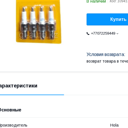
В наличии
Код:
10941
Купить
+77072259449
возврат товара в те
арактеристики
Основные
роизводитель
Hola