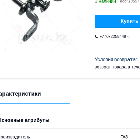
В наличии
Код:
13557
Купить
+77072259449
возврат товара в те
арактеристики
Основные атрибуты
роизводитель
ГАЗ