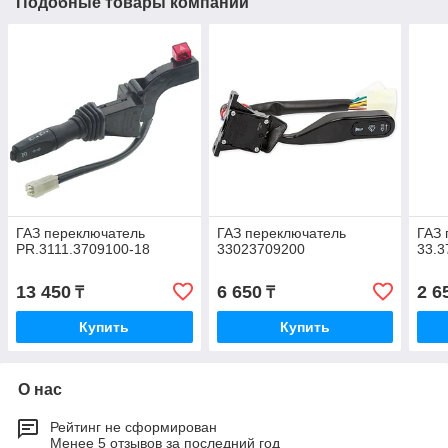
Подобные товары компании
ГАЗ переключатель
ГАЗ переключатель
ГАЗ 
PR.3111.3709100-18
33023709200
33.3
13 450
6 650
2 6
₸
₸
Купить
Купить
О нас
Рейтинг не сформирован
Менее 5 отзывов за последний год