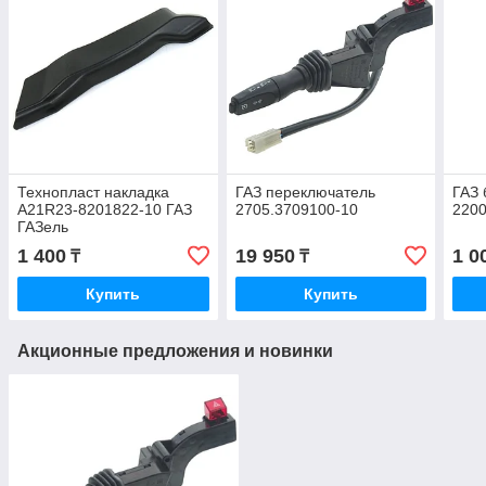
Технопласт накладка
ГАЗ переключатель
ГАЗ 
А21R23-8201822-10 ГАЗ
2705.3709100-10
220
ГАЗель
1 400
19 950
1 0
₸
₸
Купить
Купить
Акционные предложения и новинки