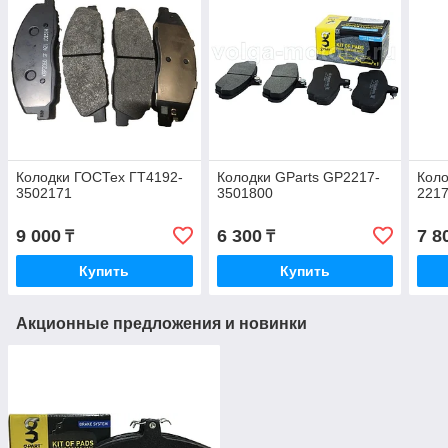
Колодки ГОСТех ГТ4192-
Колодки GParts GP2217-
Коло
3502171
3501800
2217
9 000
6 300
7 8
₸
₸
Купить
Купить
Акционные предложения и новинки