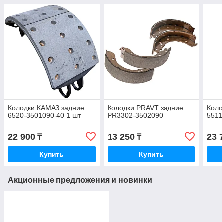
Колодки КАМАЗ задние
Колодки PRAVT задние
Кол
6520-3501090-40 1 шт
PR3302-3502090
5511
22 900
13 250
23 
₸
₸
Купить
Купить
Акционные предложения и новинки