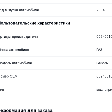
од выпуска автомобиля
2004
Пользовательские характеристики
ртикул производителя
0024001
арка автомобиля
ГАЗ
одель автомобиля
ГАЗель
Номер OEM
0024001
ип
маслопр
нформация для заказа