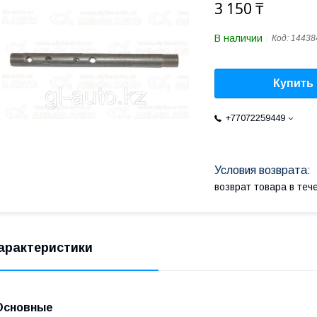
3 150 ₸
В наличии
Код:
14438
Купить
+77072259449
возврат товара в те
арактеристики
Основные