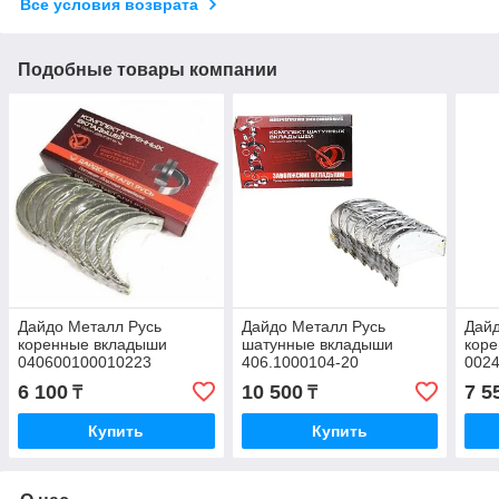
Все условия возврата
Подобные товары компании
Дайдо Металл Русь
Дайдо Металл Русь
Дайд
коренные вкладыши
шатунные вкладыши
кор
040600100010223
406.1000104-20
002
6 100
10 500
7 5
₸
₸
Купить
Купить